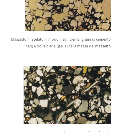
Massetto miscelato in modo insufficiente: grumi di cemento
(neri) e bolle d’aria (gialle) nella massa del massetto