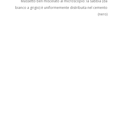
Massetto ben miscelato al microscopio: la sabbia (da
bianco a grigio) è uniformemente distribuita nel cemento
(nero)