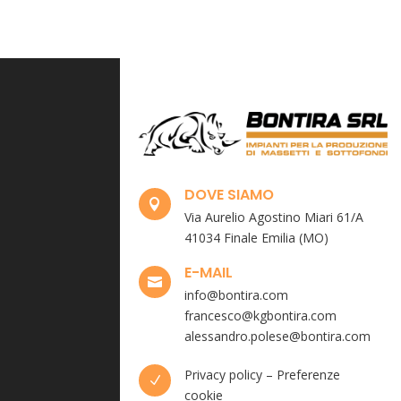
DOVE SIAMO

Via Aurelio Agostino Miari 61/A
41034 Finale Emilia (MO)
E-MAIL

info@bontira.com
francesco@kgbontira.com
alessandro.polese@bontira.com
Privacy policy
–
Preferenze
N
cookie