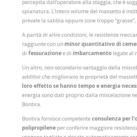
percepita dall’operatore alla staggia, che è so
spianatura. L’intero volume del massetto è inol
prevale la sabbia oppure zone troppo “grasse”, 
A parità di altre condizioni, le resistenze mecc
raggiunte con un
minor quantitativo di cem
di
fessurazione
e di
imbarcamento
legate al r
Un altro, non secondario vantaggio della miscel
additivi che migliorano le proprietà del masset
loro effetto se hanno tempo e energia necess
energia sono dati proprio dalla miscelazione ne
Bontira.
Bontira fornisce competente
consulenza per l’
polipropilene
per conferire maggiore resistenza 
vengono tagliate e dosate automaticamente con 