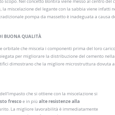
to scopo. Nel concetto Bontira viene messo al centro del c
re, la miscelazione del legante con la sabbia viene infatt
a tradizionale pompa da massetto è inadeguata a causa de
DI BUONA QUALITÀ
re orbitale che miscela i componenti prima del loro cari
piegata per migliorare la distribuzione del cemento nell
tifici dimostrano che la migliore microstruttura dovuta a
 dell’impasto che si ottiene con la miscelazione si
asto fresco
e in più
alte resistenze alla
rito. La migliore lavorabilità è immediatamente