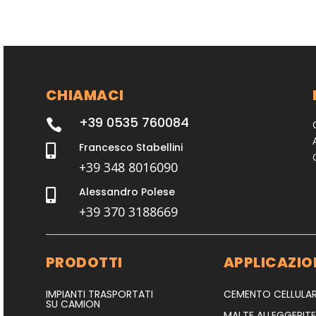
CHIAMACI
+39 0535 760084

Francesco Stabellini

+39 348 8016090
Alessandro Polese

+39 370 3188669
PRODOTTI
APPLICAZIO
IMPIANTI TRASPORTATI
CEMENTO CELLULA
SU CAMION
MALTE ALLEGGERITE