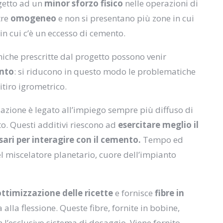
ggetto ad un
minor sforzo fisico
nelle operazioni di
tre
omogeneo
e non si presentano più zone in cui
in cui c’è un eccesso di cemento.
aniche prescritte dal progetto possono venir
ento
: si riducono in questo modo le problematiche
itiro igrometrico.
azione è legato all’impiego sempre più diffuso di
to. Questi additivi riescono ad
esercitare meglio il
ari per interagire con il cemento.
Tempo ed
l miscelatore planetario, cuore dell’impianto
ottimizzazione delle ricette
e fornisce
fibre in
alla flessione. Queste fibre, fornite in bobine,
l’esclusivo sistema di dosaggio. Viene fornito