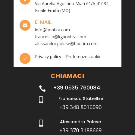
Via Aurelio Agostino Miari 61/A 41034
Finale Emilia (MO)
E-MAIL

info@bontira.com
francesco@kgbontira.com
alessandro.polese@bontira.com
Privacy policy
–
Preferenze cookie
N
CHIAMACI
+39 0535 760084

Francesco Stabellini

+39 348 8016090
Alessandro Polese

+39 370 3188669