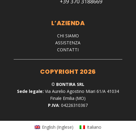
+39 370 3188669
L’AZIENDA
CHI SIAMO
ASSISTENZA
CONTATTI
COPYRIGHT 2026
© BONTIRA SRL
Sede legale:
Via Aurelio Agostino Miari 61/A 41034
Finale Emilia (MO)
P.IVA
: 04226310367
English
(
Inglese
)
Italiano