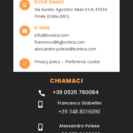
DOVE SIAMO

Via Aurelio Agostino Miari 61/A 41034
Finale Emilia (MO)
E-MAIL

info@bontira.com
francesco@kgbontira.com
alessandro.polese@bontira.com
Privacy policy
–
Preferenze cookie
N
CHIAMACI
+39 0535 760084

Francesco Stabellini

+39 348 8016090
Alessandro Polese
