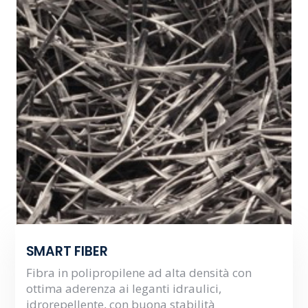
SMART FIBER
Fibra in polipropilene ad alta densità con
ottima aderenza ai leganti idraulici,
idrorepellente, con buona stabilità