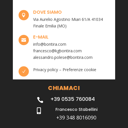
DOVE SIAMO

Via Aurelio Agostino Miari 61/A 41034
Finale Emilia (MO)
E-MAIL

info@bontira.com
francesco@kgbontira.com
alessandro.polese@bontira.com
Privacy policy
–
Preferenze cookie
N
CHIAMACI
+39 0535 760084

Francesco Stabellini

+39 348 8016090