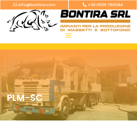
info@bontira.com
+39 0535 760084
PLM-SC