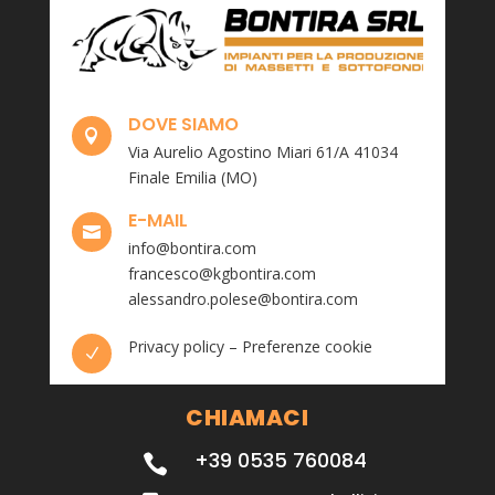
DOVE SIAMO

Via Aurelio Agostino Miari 61/A 41034
Finale Emilia (MO)
E-MAIL

info@bontira.com
francesco@kgbontira.com
alessandro.polese@bontira.com
Privacy policy
–
Preferenze cookie
N
CHIAMACI
+39 0535 760084
