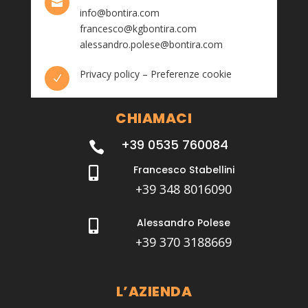

info@bontira.com
francesco@kgbontira.com
alessandro.polese@bontira.com
Privacy policy
–
Preferenze cookie
N
CHIAMACI
+39 0535 760084

Francesco Stabellini

+39 348 8016090
Alessandro Polese

+39 370 3188669
L’AZIENDA