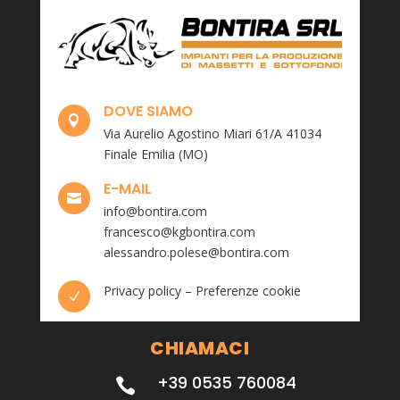
DOVE SIAMO

Via Aurelio Agostino Miari 61/A 41034
Finale Emilia (MO)
E-MAIL

info@bontira.com
francesco@kgbontira.com
alessandro.polese@bontira.com
Privacy policy
–
Preferenze cookie
N
CHIAMACI
+39 0535 760084
